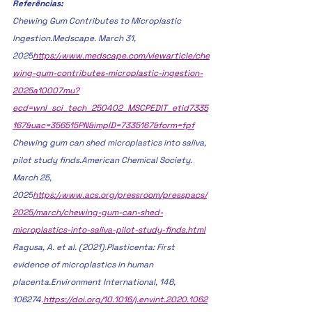
Referências:
Chewing Gum Contributes to Microplastic 
Ingestion.Medscape. March 31, 
2025
https://
www.medscape.com/viewarticle/che
wing-gum-contributes-microplastic-ingestion-
2025a10007mu?
ecd=wnl_sci_tech_250402_MSCPEDIT_etid7335
167&uac=356515PN&impID=7335167&form=fpf
Chewing gum can shed microplastics into saliva, 
pilot study finds.American Chemical Society. 
March 25, 
2025
https://
www.acs.org/pressroom/presspacs/
2025/march/chewing-gum-can-shed-
microplastics-into-saliva-pilot-study-finds.html
Ragusa, A. et al. (2021).Plasticenta: First 
evidence of microplastics in human 
placenta.Environment International, 146, 
106274.
https://doi.org/10.1016/j.envint.2020.1062