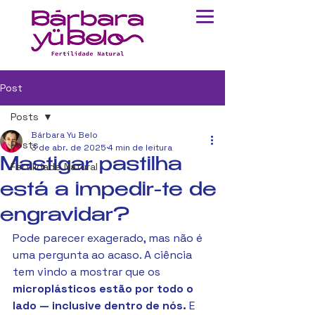
Post
Posts
Bárbara Yu Belo
Posts
3 de abr. de 2025
4 min de leitura
Mastigar pastilha
Fertilidade Natural
está a impedir-te de
engravidar?
Pode parecer exagerado, mas não é 
uma pergunta ao acaso. A ciência 
tem vindo a mostrar que os 
microplásticos estão por todo o 
lado — inclusive dentro de nós.
 E 