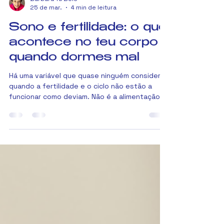
Bárbara Yu Belo
25 de mar.
4 min de leitura
Sono e fertilidade: o que
acontece no teu corpo
quando dormes mal
Há uma variável que quase ninguém considera
quando a fertilidade e o ciclo não estão a
funcionar como deviam. Não é a alimentação,
não é o stress, ou pelo menos, não só. É o
sono. E não no sentido do "descansa mais"
que toda a gente repete sem dizer como. Falo
de sono como fator clínico, com impacto
mensurável na ovulação, na qualidade dos
óvulos e nos teus níveis hormonais. A ciência
já tem números sobre isto. Estão aqui.