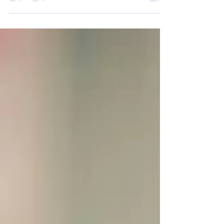
mais recente mostra com clareza crescente: a
HAM é um marcador útil em contextos
específicos, mas não é um teste de
fertilidade natural. Usá-la para esse fim é
clinicamente incorreto, e o impacto nas
mulheres que recebem resultados baixos é
real e documentado.