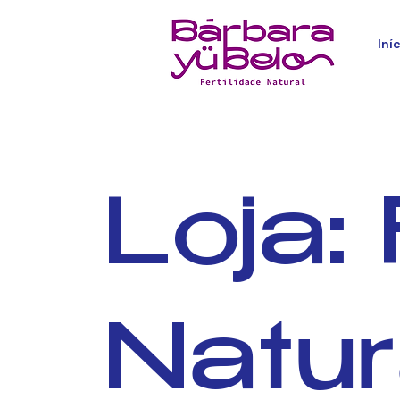
Iní
Loja: 
Natur