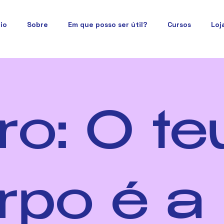
cio
Sobre
Em que posso ser útil?
Cursos
Loj
ro: O te
rpo é a