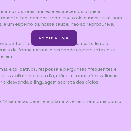
sticamos os seus limites e esquecemos o que a
a recente tem demonstrado: que o ciclo menstrual, com
, é um espelho da nossa saúde, não só reprodutiva,
Voltar à Loja
ora de fertilidade natural, ensina-te neste livro a
truais de forma natural e responde às perguntas que
iveram
mas explicativos, resposta a perguntas frequentes e
mos aplicar no dia a dia, reúne informações valiosas
r e desvenda a linguagem secreta dos ciclos
de 12 semanas para te ajudar a viver em harmonia com o