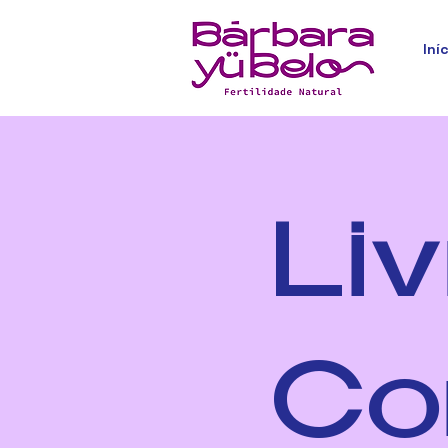
Iní
Liv
Co