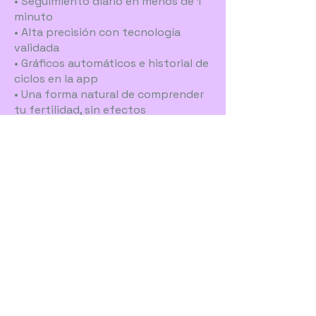
• Seguimiento diario en menos de 1
minuto
• Alta precisión con tecnología
validada
• Gráficos automáticos e historial de
ciclos en la app
• Una forma natural de comprender
tu fertilidad, sin efectos
secundarios
Es una herramienta práctica,
discreta e informativa, diseñada
para acompañarte con claridad y
confianza en tu camino hacia el
autodescubrimiento cíclico.