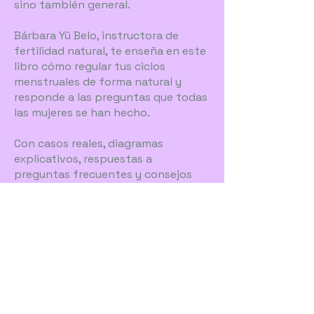
sino también general.
Bárbara Yü Belo, instructora de
fertilidad natural, te enseña en este
libro cómo regular tus ciclos
menstruales de forma natural y
responde a las preguntas que todas
las mujeres se han hecho.
Con casos reales, diagramas
explicativos, respuestas a
preguntas frecuentes y consejos
prácticos que podemos aplicar en la
vida diaria, recopila información
valiosa sobre la salud femenina y
desvela el lenguaje secreto de los
ciclos menstruales.
También incluye un plan de 12
semanas para ayudarte a vivir en
armonía con tu ciclo.