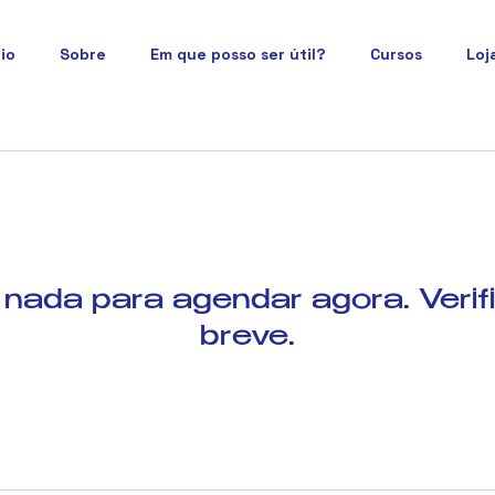
cio
Sobre
Em que posso ser útil?
Cursos
Loj
nada para agendar agora. Veri
breve.